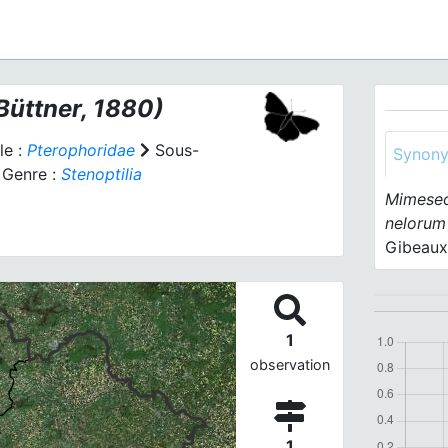
Büttner, 1880)
le :
Pterophoridae
Sous-
Synon
Genre :
Stenoptilia
Mimeseo
nelorum
Gibeaux
1
observation
1