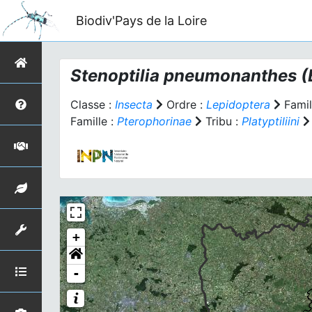
Biodiv'Pays de la Loire
Stenoptilia pneumonanthes
(
Classe :
Insecta
Ordre :
Lepidoptera
Famil
Famille :
Pterophorinae
Tribu :
Platyptiliini
+
-