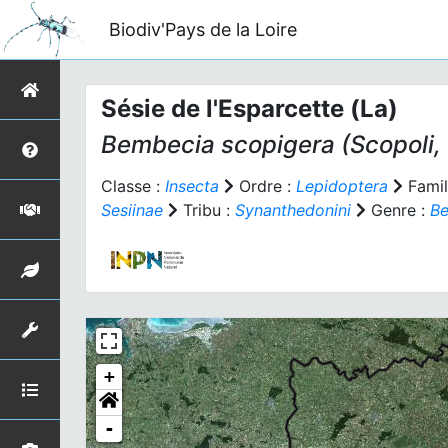
Biodiv'Pays de la Loire
Sésie de l'Esparcette (La)
Bembecia scopigera
(Scopoli,
Classe :
Insecta
Ordre :
Lepidoptera
Famil
Sesiinae
Tribu :
Synanthedonini
Genre :
B
+
-