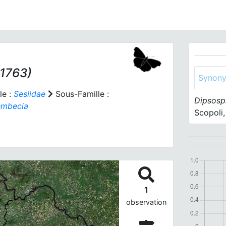
 1763)
Synon
le :
Sesiidae
Sous-Famille :
Dipsosp
embecia
Scopoli
1
observation