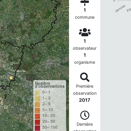
1
commune
1
observateur
1
organisme
Nombre
d'observations
Première
0– 1
observation
1– 2
2017
2– 5
5– 10
10– 20
20– 50
Dernière
50– 100