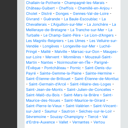
Challain-la-Potherie
-
Champagné-les-Marais
-
Château-Guibert
-
Cheffois
-
Chemillé-en-Anjou
-
Cholet
-
Distré
-
Donges
-
Gennes-Val-de-Loire
-
Givrand
-
Guérande
-
La Baule-Escoublac
-
La
Chevallerais
-
L'Aiguillon-sur-Mer
-
La Jonchère
-
La
Meilleraye-de-Bretagne
-
La Tranche-sur-Mer
-
La
Turballe
-
Le Champ-Saint-Père
-
Le Lion-d'Angers
-
Les Magnils-Reigniers
-
Les Ulmes
-
Les Velluire-sur-
Vendée
-
Longèves
-
Longeville-sur-Mer
-
Luché-
Pringé
-
Maillé
-
Malville
-
Marsac-sur-Don
-
Mauges-
sur-Loire
-
Mervent
-
Monnières
-
Mouzeuil-Saint-
Martin
-
Nantes
-
Noirmoutier-en-l'Île
-
Parigné-
l'Évêque
-
Pontchâteau
-
Pornic
-
Saint-Denis-du-
Payré
-
Sainte-Gemme-la-Plaine
-
Sainte-Hermine
-
Saint-Étienne-de-Brillouet
-
Saint-Étienne-de-Montluc
-
Saint-Germain-d'Arcé
-
Saint-Hilaire-des-Loges
-
Saint-Jean-de-Monts
-
Saint-Julien-de-Concelles
-
Saint-Malô-du-Bois
-
Saint-Mars-la-Brière
-
Saint-
Maurice-des-Noues
-
Saint-Maurice-le-Girard
-
Saint-Pierre-le-Vieux
-
Saint-Valérien
-
Saint-Vincent-
sur-Jard
-
Saumur
-
Sautron
-
Seiches-sur-le-Loir
-
Sèvremoine
-
Souzay-Champigny
-
Tiercé
-
Val
d'Erdre-Auxence
-
Vallet
-
Vernantes
-
Vertou