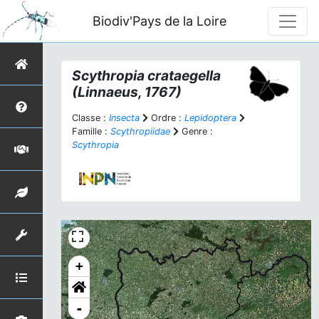
Biodiv'Pays de la Loire
Scythropia crataegella
(Linnaeus, 1767)
Classe :
Insecta
Ordre :
Lepidoptera
Famille :
Scythropiidae
Genre :
Scythropia
+
-