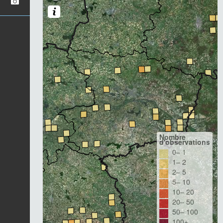
Nombre
d'observations
0– 1
1– 2
2– 5
5– 10
10– 20
20– 50
50– 100
100+