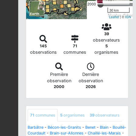
2000
30 km
Nombre d'observa
Leaflet
| ©
IGN
39
observateurs
145
71
5
observations
communes
organismes
Première
Dernière
observation
observation
2000
2026
71
communes
5
organismes
39
observateurs
Barbâtre
-
Bécon-les-Granits
-
Benet
-
Blain
-
Bouillé-
Courdault
-
Brain-sur-Allonnes
-
Chaillé-les-Marais
-