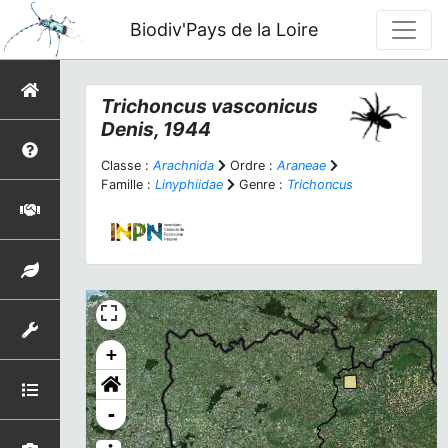
Biodiv'Pays de la Loire
Trichoncus vasconicus
Denis, 1944
Classe :
Arachnida
Ordre :
Araneae
Famille :
Linyphiidae
Genre :
Trichoncus
+
-