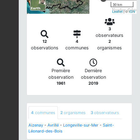
30 km
Nombre d'observ
Leaflet
| ©
IGN
3
observateurs
12
4
2
observations
communes
organismes
Première
Dernière
observation
observation
1961
2019
4
communes
2
organismes
3
observateurs
Aizenay
-
Avrillé
-
Longeville-sur-Mer
-
Saint-
Léonard-des-Bois