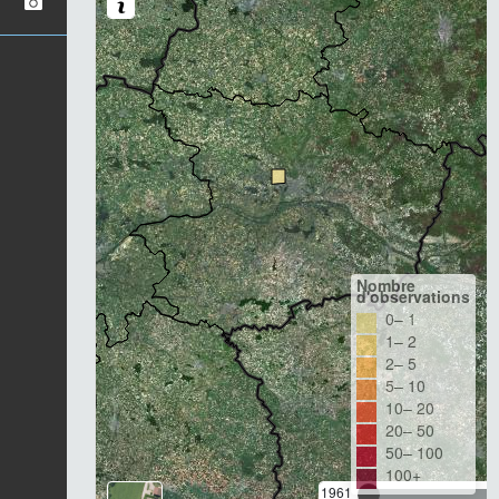
Nombre
d'observations
0– 1
1– 2
2– 5
5– 10
10– 20
20– 50
50– 100
100+
1961