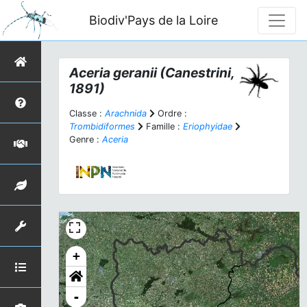
Biodiv'Pays de la Loire
Aceria geranii
(Canestrini,
1891)
Classe :
Arachnida
Ordre :
Trombidiformes
Famille :
Eriophyidae
Genre :
Aceria
+
-