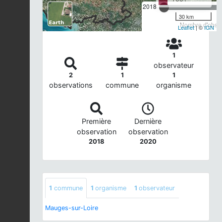
2018
30 km
Nombre d'observ
Leaflet
| ©
IGN
1
observateur
2
1
1
observations
commune
organisme
Première
Dernière
observation
observation
2018
2020
1
commune
1
organisme
1
observateur
Mauges-sur-Loire