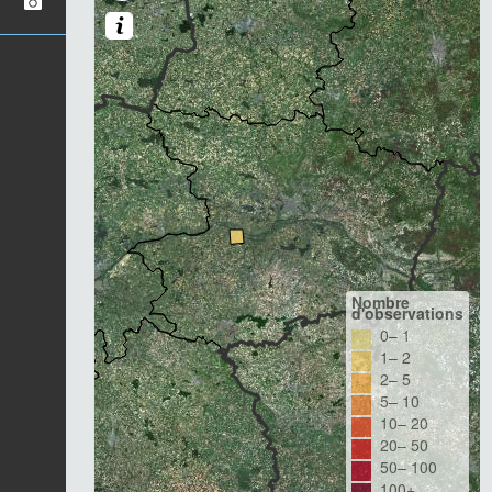
Nombre
d'observations
0– 1
1– 2
2– 5
5– 10
10– 20
20– 50
50– 100
100+