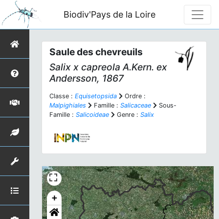
Biodiv'Pays de la Loire
Saule des chevreuils
Salix
x
capreola
A.Kern. ex
Andersson, 1867
Classe :
Equisetopsida
Ordre :
Malpighiales
Famille :
Salicaceae
Sous-
Famille :
Salicoideae
Genre :
Salix
+