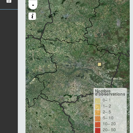
-
Nombre
d'observations
0– 1
1– 2
2– 5
5– 10
10– 20
20– 50