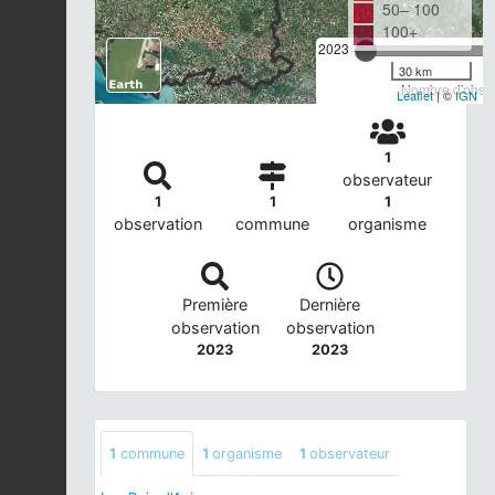
50– 100
100+
2023
30 km
Nombre d'observ
Leaflet
| ©
IGN
1
observateur
1
1
1
observation
commune
organisme
Première
Dernière
observation
observation
2023
2023
1
commune
1
organisme
1
observateur