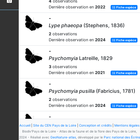
4
observations
Dernière observation en
2022
Fiche espèce
-
Lype phaeopa
(Stephens, 1836)
2
observations
Dernière observation en
2024
Fiche espèce
-
Psychomyia
Latreille, 1829
3
observations
Dernière observation en
2021
Fiche espèce
-
Psychomyia pusilla
(Fabricius, 1781)
2
observations
Dernière observation en
2024
Fiche espèce
-
Tinodes assimilis
McLachlan, 1865
Accueil
|
Site du CEN Pays de la Loire
|
Conception et crédits
|
Mentions légales
Biodiv'Pays de la Loire - Atlas de la faune et de la flore des Pays de la Loire,
1
observation
2024 - Réalisé avec
GeoNature-atlas
, développé par le
Parc national des Écrins
Dernière observation en
2024
Fiche espèce