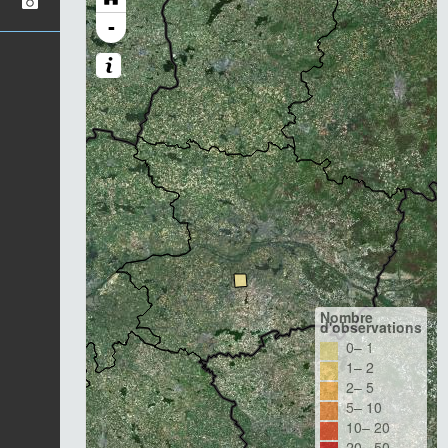
-
Nombre
d'observations
0– 1
1– 2
2– 5
5– 10
10– 20
20– 50