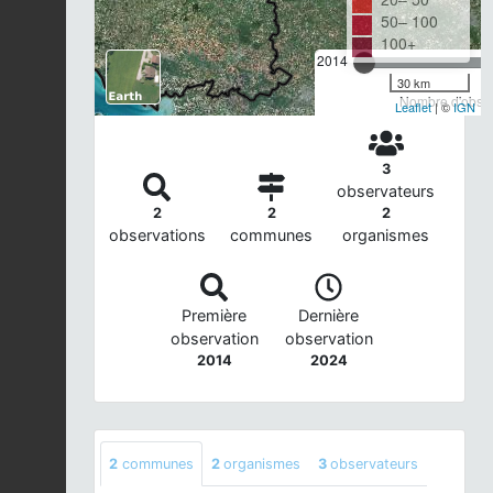
50– 100
100+
2014
30 km
Nombre d'observ
Leaflet
| ©
IGN
3
observateurs
2
2
2
observations
communes
organismes
Première
Dernière
observation
observation
2014
2024
2
communes
2
organismes
3
observateurs