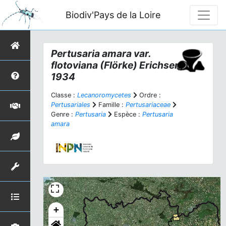
Biodiv'Pays de la Loire
Pertusaria amara
var.
flotoviana
(Flörke) Erichsen,
1934
Classe :
Lecanoromycetes
Ordre :
Pertusariales
Famille :
Pertusariaceae
Genre :
Pertusaria
Espèce :
Pertusaria
amara
+