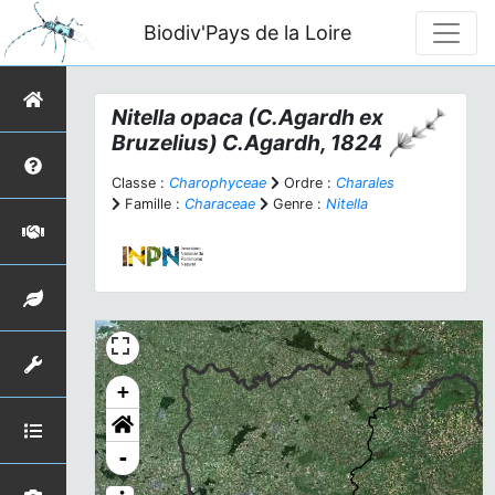
Biodiv'Pays de la Loire
Nitella opaca
(C.Agardh ex
Bruzelius) C.Agardh, 1824
Classe :
Charophyceae
Ordre :
Charales
Famille :
Characeae
Genre :
Nitella
+
-