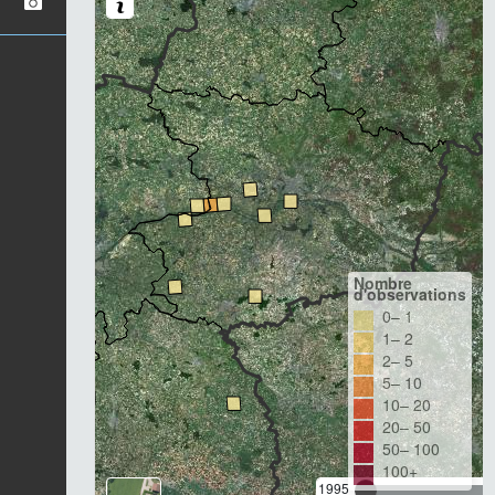
Nombre
d'observations
0– 1
1– 2
2– 5
5– 10
10– 20
20– 50
50– 100
100+
1995