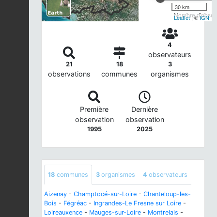
30 km
Nombre d'observ
Leaflet
| ©
IGN
4
observateurs
21
18
3
observations
communes
organismes
Première
Dernière
observation
observation
1995
2025
18
communes
3
organismes
4
observateurs
Aizenay
-
Champtocé-sur-Loire
-
Chanteloup-les-
Bois
-
Fégréac
-
Ingrandes-Le Fresne sur Loire
-
Loireauxence
-
Mauges-sur-Loire
-
Montrelais
-