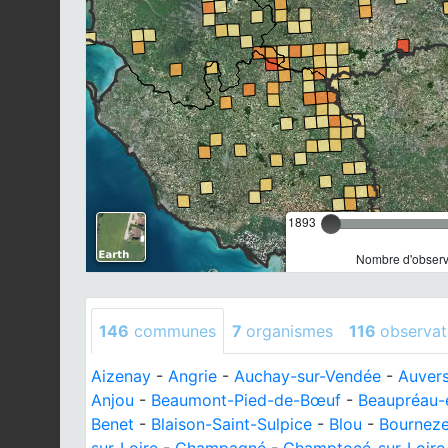
1893
Nombre d'observa
146
communes
7
organismes
116
observat
Aizenay
-
Angrie
-
Auchay-sur-Vendée
-
Auver
Anjou
-
Beaumont-Pied-de-Bœuf
-
Beaupréau-
Benet
-
Blaison-Saint-Sulpice
-
Blou
-
Bournez