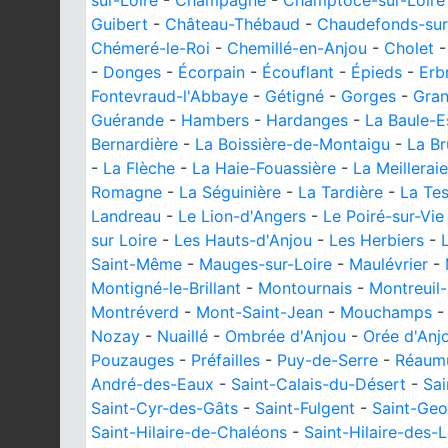
sur-Loire
-
Champagné
-
Champtocé-sur-Loire
Guibert
-
Château-Thébaud
-
Chaudefonds-sur
Chémeré-le-Roi
-
Chemillé-en-Anjou
-
Cholet
-
Donges
-
Écorpain
-
Écouflant
-
Épieds
-
Erb
Fontevraud-l'Abbaye
-
Gétigné
-
Gorges
-
Gra
Guérande
-
Hambers
-
Hardanges
-
La Baule-E
Bernardière
-
La Boissière-de-Montaigu
-
La Br
-
La Flèche
-
La Haie-Fouassière
-
La Meilleraie
Romagne
-
La Séguinière
-
La Tardière
-
La Tes
Landreau
-
Le Lion-d'Angers
-
Le Poiré-sur-Vie
sur Loire
-
Les Hauts-d'Anjou
-
Les Herbiers
-
Saint-Même
-
Mauges-sur-Loire
-
Maulévrier
-
Montigné-le-Brillant
-
Montournais
-
Montreuil-
Montréverd
-
Mont-Saint-Jean
-
Mouchamps
Nozay
-
Nuaillé
-
Ombrée d'Anjou
-
Orée d'Anj
Pouzauges
-
Préfailles
-
Puy-de-Serre
-
Réaum
André-des-Eaux
-
Saint-Calais-du-Désert
-
Sai
Saint-Cyr-des-Gâts
-
Saint-Fulgent
-
Saint-Geo
Saint-Hilaire-de-Chaléons
-
Saint-Hilaire-des-