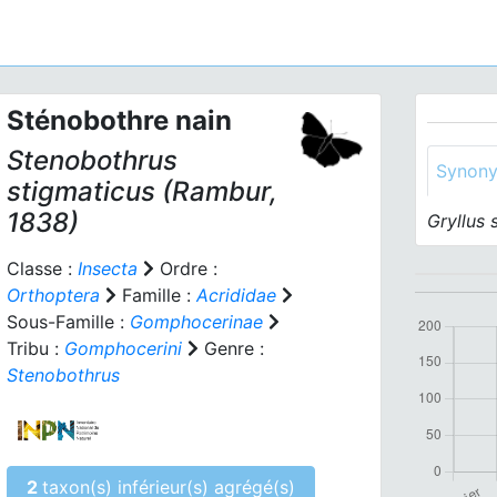
Sténobothre nain
Stenobothrus
Synon
stigmaticus
(Rambur,
1838)
Gryllus 
Classe :
Insecta
Ordre :
Orthoptera
Famille :
Acrididae
Sous-Famille :
Gomphocerinae
Tribu :
Gomphocerini
Genre :
Stenobothrus
2
taxon(s) inférieur(s) agrégé(s)