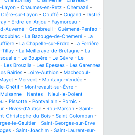
-
Chantonnay
-
Chanverrie
-
Château-
-Layon
-
Chaumes-en-Retz
-
Chemazé
-
-
Cléré-sur-Layon
-
Couffé
-
Cugand
-
Distré
ray
-
Erdre-en-Anjou
-
Faymoreau
-
nd-Auverné
-
Grosbreuil
-
Guémené-Penfao
-
scoublac
-
La Bazouge-de-Chemeré
-
La
uffière
-
La Chapelle-sur-Erdre
-
La Ferrière
-Tillay
-
La Meilleraye-de-Bretagne
-
La
soualle
-
Le Boupère
-
Le Gâvre
-
Le
-
Les Brouzils
-
Les Epesses
-
Les Garennes
Les Rairies
-
Loire-Authion
-
Machecoul-
Mayet
-
Mervent
-
Montaigu-Vendée
-
le-Chétif
-
Montrevault-sur-Èvre
-
-
Mulsanne
-
Nantes
-
Nieul-le-Dolent
-
ou
-
Pissotte
-
Pontvallain
-
Pornic
-
ur
-
Rives-d'Autise
-
Rou-Marson
-
Saint-
nt-Christophe-du-Bois
-
Saint-Colomban
-
rges-le-Gaultier
-
Saint-Georges-sur-Erve
-
Loges
-
Saint-Joachim
-
Saint-Laurent-sur-