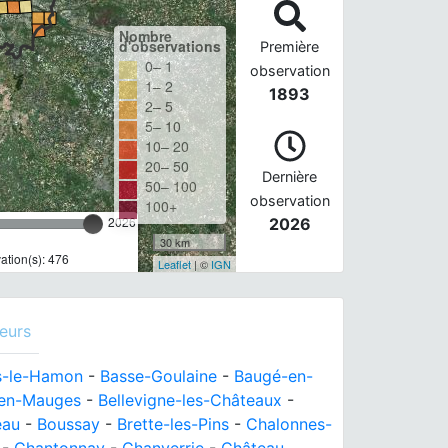
Nombre
d'observations
Première
0– 1
observation
1– 2
1893
2– 5
5– 10
10– 20
20– 50
Dernière
50– 100
observation
100+
2026
2026
30 km
tion(s): 476
Leaflet
| ©
IGN
eurs
s-le-Hamon
-
Basse-Goulaine
-
Baugé-en-
en-Mauges
-
Bellevigne-les-Châteaux
-
eau
-
Boussay
-
Brette-les-Pins
-
Chalonnes-