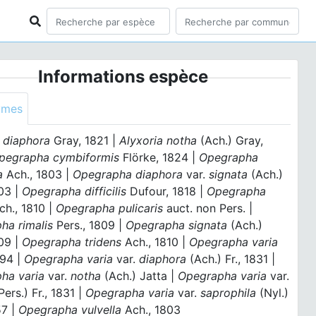
Informations espèce
ymes
a diaphora
Gray, 1821 |
Alyxoria notha
(Ach.) Gray,
pegrapha cymbiformis
Flörke, 1824 |
Opegrapha
a
Ach., 1803 |
Opegrapha diaphora
var.
signata
(Ach.)
03 |
Opegrapha difficilis
Dufour, 1818 |
Opegrapha
h., 1810 |
Opegrapha pulicaris
auct. non Pers. |
ha rimalis
Pers., 1809 |
Opegrapha signata
(Ach.)
09 |
Opegrapha tridens
Ach., 1810 |
Opegrapha varia
794 |
Opegrapha varia
var.
diaphora
(Ach.) Fr., 1831 |
ha varia
var.
notha
(Ach.) Jatta |
Opegrapha varia
var.
Pers.) Fr., 1831 |
Opegrapha varia
var.
saprophila
(Nyl.)
57 |
Opegrapha vulvella
Ach., 1803