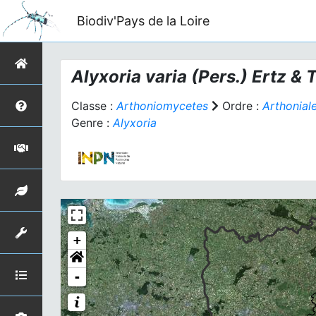
Biodiv'Pays de la Loire
Alyxoria varia
(Pers.) Ertz & 
Classe :
Arthoniomycetes
Ordre :
Arthonial
Genre :
Alyxoria
+
-