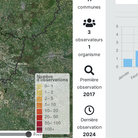
communes
3
observateurs
1
organisme
Nombre
d'observations
Première
0– 1
observation
1– 2
2017
2– 5
5– 10
10– 20
20– 50
Dernière
50– 100
observation
100+
2026
2024