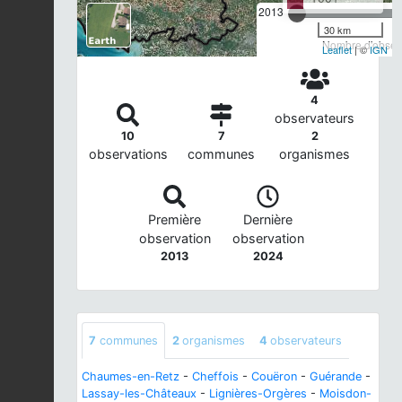
2013
30 km
Nombre d'observ
Leaflet
| ©
IGN
4
observateurs
10
7
2
observations
communes
organismes
Première
Dernière
observation
observation
2013
2024
7
communes
2
organismes
4
observateurs
Chaumes-en-Retz
-
Cheffois
-
Couëron
-
Guérande
-
Lassay-les-Châteaux
-
Lignières-Orgères
-
Moisdon-