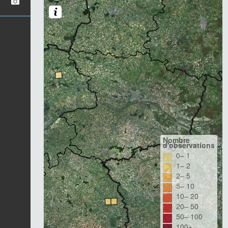
Nombre
d'observations
0– 1
1– 2
2– 5
5– 10
10– 20
20– 50
50– 100
100+