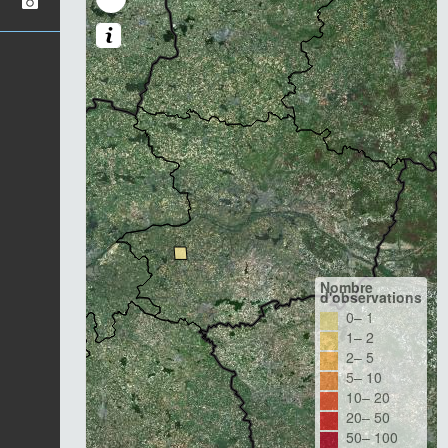
Nombre
d'observations
0– 1
1– 2
2– 5
5– 10
10– 20
20– 50
50– 100