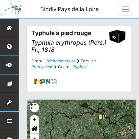
Biodiv'Pays de la Loire
Typhule à pied rouge
Typhula erythropus
(Pers.)
Fr., 1818
Ordre :
Tricholomatales
Famille :
Pterulaceae
Genre :
Typhula
+
-