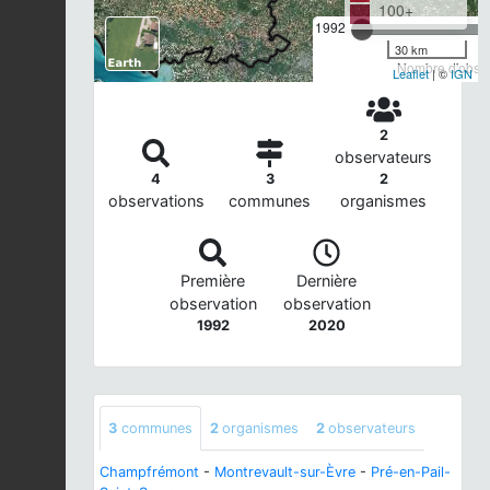
100+
1992
30 km
Nombre d'observ
Leaflet
| ©
IGN
2
observateurs
4
3
2
observations
communes
organismes
Première
Dernière
observation
observation
1992
2020
3
communes
2
organismes
2
observateurs
Champfrémont
-
Montrevault-sur-Èvre
-
Pré-en-Pail-