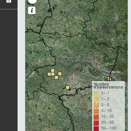
Nombre
d'observations
0– 1
1– 2
2– 5
5– 10
10– 20
20– 50
50– 100