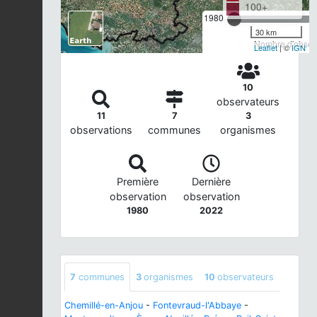
100+
1980
30 km
Nombre d'observ
Leaflet
| ©
IGN
10
observateurs
11
7
3
observations
communes
organismes
Première
Dernière
observation
observation
1980
2022
7
communes
3
organismes
10
observateurs
Chemillé-en-Anjou
-
Fontevraud-l'Abbaye
-