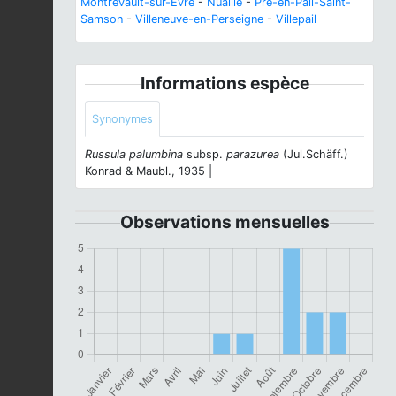
Montrevault-sur-Èvre
-
Nuaillé
-
Pré-en-Pail-Saint-
Samson
-
Villeneuve-en-Perseigne
-
Villepail
Informations espèce
Synonymes
Russula palumbina
subsp.
parazurea
(Jul.Schäff.)
Konrad & Maubl., 1935 |
Observations mensuelles