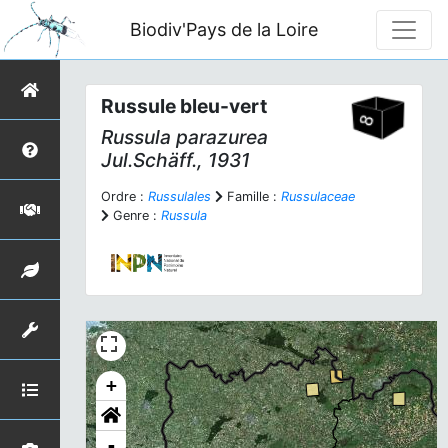
Biodiv'Pays de la Loire
Russule bleu-vert
Russula parazurea
Jul.Schäff., 1931
Ordre :
Russulales
Famille :
Russulaceae
Genre :
Russula
+
-