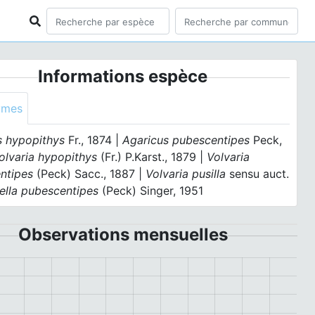
Informations espèce
ymes
s hypopithys
Fr., 1874 |
Agaricus pubescentipes
Peck,
olvaria hypopithys
(Fr.) P.Karst., 1879 |
Volvaria
ntipes
(Peck) Sacc., 1887 |
Volvaria pusilla
sensu auct.
iella pubescentipes
(Peck) Singer, 1951
Observations mensuelles