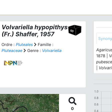
Volvariella hypopithys
(Fr.) Shaffer, 1957
Synon
Ordre :
Pluteales
Famille :
Agaricu
Pluteaceae
Genre :
Volvariella
1878 |
V
pubesce
|
Volvar
0