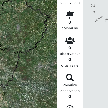
observation
0
commune
0
observateur
0
organisme
Première
observation
0