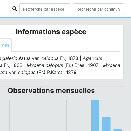
Informations espèce
ymes
 galericulatus
var.
calopus
Fr., 1873 |
Agaricus
us
Fr., 1838 |
Mycena calopus
(Fr.) Bres., 1907 |
Mycena
lata
var.
calopus
(Fr.) P.Karst., 1879 |
Observations mensuelles