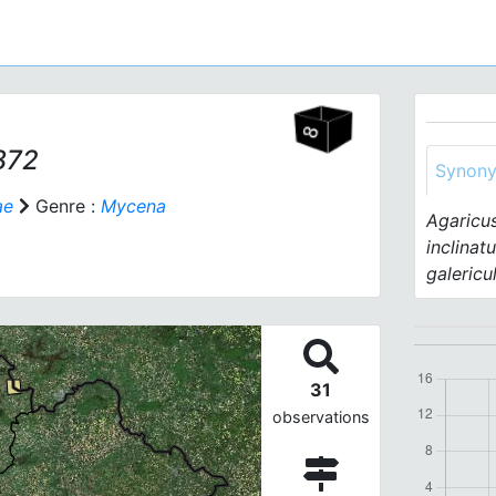
1872
Synon
ae
Genre :
Mycena
Agaricus
inclinat
galericu
31
observations