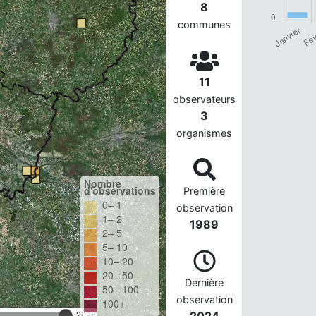
8
communes
11
observateurs
3
organismes
Nombre
d'observations
Première
0– 1
observation
1– 2
1989
2– 5
5– 10
10– 20
20– 50
Dernière
50– 100
observation
100+
2026