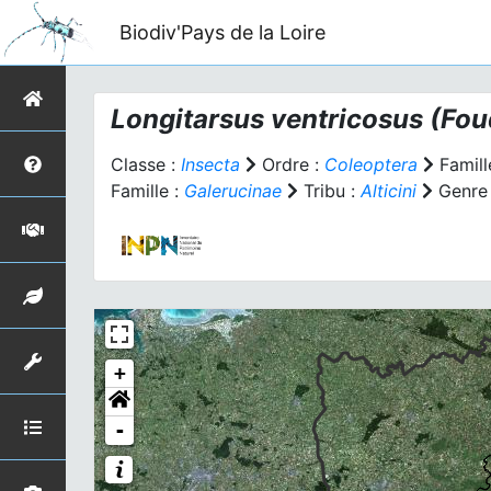
Biodiv'Pays de la Loire
Longitarsus ventricosus
(Fou
Classe :
Insecta
Ordre :
Coleoptera
Famill
Famille :
Galerucinae
Tribu :
Alticini
Genre
+
-