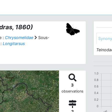
dras, 1860)
e :
Chrysomelidae
Sous-
Synon
 :
Longitarsus
Teinoda
3
observations
2