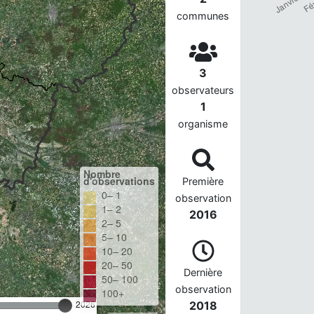
communes
3
observateurs
1
organisme
Nombre
d'observations
Première
0– 1
observation
1– 2
2016
2– 5
5– 10
10– 20
20– 50
Dernière
50– 100
observation
100+
2026
2018