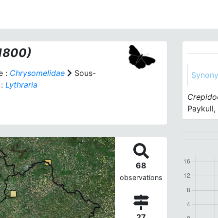
 1800)
e :
Chrysomelidae
Sous-
Synon
 :
Lythraria
Crepidod
Paykull,
68
observations
27