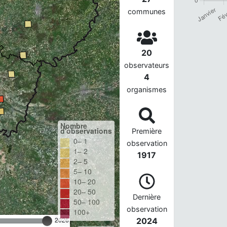
communes
20
observateurs
4
organismes
Nombre
d'observations
Première
0– 1
observation
1– 2
1917
2– 5
5– 10
10– 20
20– 50
Dernière
50– 100
observation
100+
2026
2024