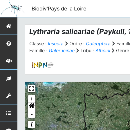
Biodiv'Pays de la Loire
Lythraria salicariae
(Paykull,
Classe :
Insecta
Ordre :
Coleoptera
Famill
Famille :
Galerucinae
Tribu :
Alticini
Genre
+
-