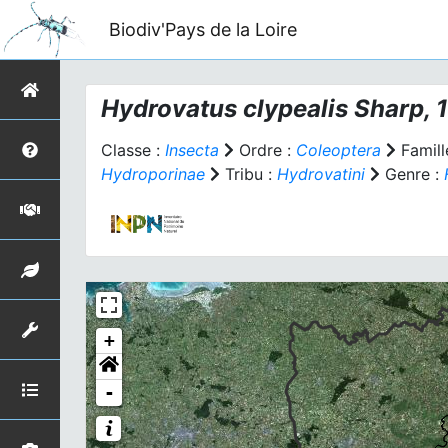
Biodiv'Pays de la Loire
Hydrovatus clypealis
Sharp, 
Classe :
Insecta
Ordre :
Coleoptera
Famill
Hydroporinae
Tribu :
Hydrovatini
Genre :
+
-