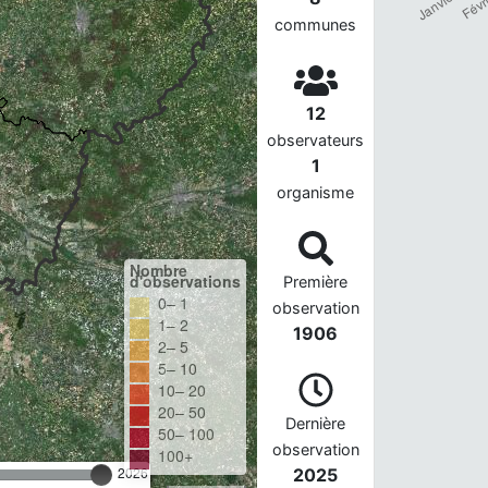
communes
12
observateurs
1
organisme
Nombre
d'observations
Première
0– 1
observation
1– 2
1906
2– 5
5– 10
10– 20
20– 50
Dernière
50– 100
observation
100+
2026
2025