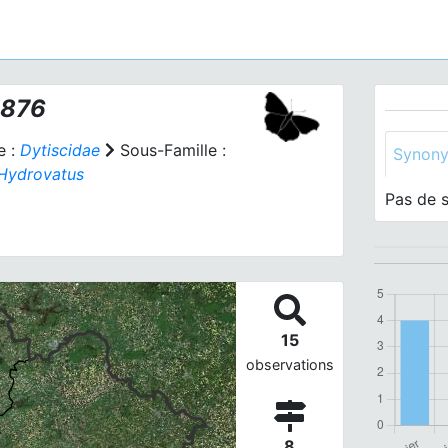
1876
e :
Dytiscidae
Sous-Famille :
Synon
Hydrovatus
Pas de 
15
observations
8