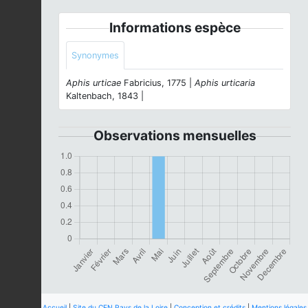
Informations espèce
Synonymes
Aphis urticae
Fabricius, 1775 |
Aphis urticaria
Kaltenbach, 1843 |
Observations mensuelles
Accueil
|
Site du CEN Pays de la Loire
|
Conception et crédits
|
Mentions légales