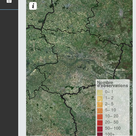
Nombre
d'observations
0– 1
1– 2
2– 5
5– 10
10– 20
20– 50
50– 100
100+