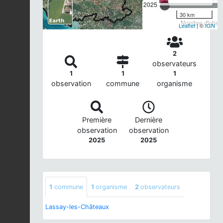
2025
30 km
Nombre d'observ
Leaflet
| ©
IGN
2
observateurs
1
1
1
observation
commune
organisme
Première
Dernière
observation
observation
2025
2025
1
commune
1
organisme
2
observateurs
Lassay-les-Châteaux