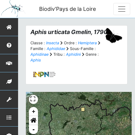
Biodiv'Pays de la Loire
Aphis urticata
Gmelin, 1790
Classe :
Insecta
Ordre :
Hemiptera
Famille :
Aphididae
Sous-Famille :
Aphidinae
Tribu :
Aphidini
Genre :
Aphis
+
-