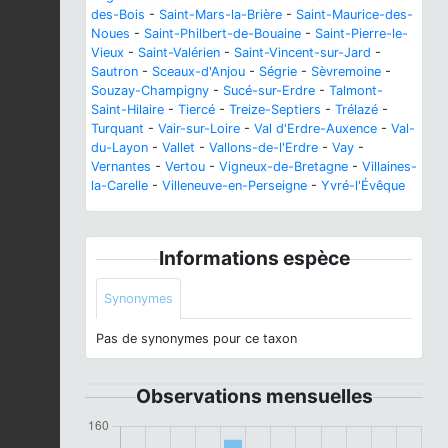
des-Bois
-
Saint-Mars-la-Brière
-
Saint-Maurice-des-
Noues
-
Saint-Philbert-de-Bouaine
-
Saint-Pierre-le-
Vieux
-
Saint-Valérien
-
Saint-Vincent-sur-Jard
-
Sautron
-
Sceaux-d'Anjou
-
Ségrie
-
Sèvremoine
-
Souzay-Champigny
-
Sucé-sur-Erdre
-
Talmont-
Saint-Hilaire
-
Tiercé
-
Treize-Septiers
-
Trélazé
-
Turquant
-
Vair-sur-Loire
-
Val d'Erdre-Auxence
-
Val-
du-Layon
-
Vallet
-
Vallons-de-l'Erdre
-
Vay
-
Vernantes
-
Vertou
-
Vigneux-de-Bretagne
-
Villaines-
la-Carelle
-
Villeneuve-en-Perseigne
-
Yvré-l'Évêque
Informations espèce
Synonymes
Pas de synonymes pour ce taxon
Observations mensuelles