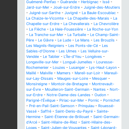
Guémené-Penfao
-
Guérande
-
Herbignac
-
Issé
-
Jard-sur-Mer
-
Joué-sur-Erdre
-
Juigné-des-Moutiers
-
Juigné-sur-Sarthe
-
Juvigné
-
La Baule-Escoublac
-
La Chaize-le-Vicomte
-
La Chapelle-des-Marais
-
La
Chapelle-sur-Erdre
-
La Chevallerais
-
La Chevrolière
-
La Flèche
-
La Haie-Fouassière
-
La Roche-sur-Yon
-
La Tranche-sur-Mer
-
La Turballe
-
Le Champ-Saint-
Père
-
Le Gâvre
-
Le Lude
-
Le Mans
-
Les Brouzils
-
Les Magnils-Reigniers
-
Les Ponts-de-Cé
-
Les
Sables-d'Olonne
-
Les Ulmes
-
Les Velluire-sur-
Vendée
-
Le Tablier
-
L'Île-d'Yeu
-
Longèves
-
Longeville-sur-Mer
-
Longué-Jumelles
-
Louresse-
Rochemenier
-
Louzes
-
Lusanger
-
Lys-Haut-Layon
-
Maillé
-
Malville
-
Mamers
-
Mareil-sur-Loir
-
Mareuil-
sur-Lay-Dissais
-
Mauges-sur-Loire
-
Mesquer
-
Monsireigne
-
Montoir-de-Bretagne
-
Montrevault-
sur-Èvre
-
Mouilleron-Saint-Germain
-
Nantes
-
Nort-
sur-Erdre
-
Notre-Dame-des-Landes
-
Oudon
-
Parigné-l'Évêque
-
Piriac-sur-Mer
-
Pornic
-
Pornichet
-
Pré-en-Pail-Saint-Samson
-
Prinquiau
-
Rouessé-
Vassé
-
Saffré
-
Saint-Denis-du-Payré
-
Sainte-
Hermine
-
Saint-Étienne-de-Brillouet
-
Saint-Germain-
d'Arcé
-
Saint-Hilaire-de-Riez
-
Saint-Hilaire-des-
Loges
-
Saint-Julien-de-Vouvantes
-
Saint-Léonard-