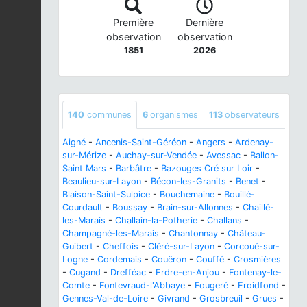
Première
Dernière
observation
observation
1851
2026
140
communes
6
organismes
113
observateurs
Aigné
-
Ancenis-Saint-Géréon
-
Angers
-
Ardenay-
sur-Mérize
-
Auchay-sur-Vendée
-
Avessac
-
Ballon-
Saint Mars
-
Barbâtre
-
Bazouges Cré sur Loir
-
Beaulieu-sur-Layon
-
Bécon-les-Granits
-
Benet
-
Blaison-Saint-Sulpice
-
Bouchemaine
-
Bouillé-
Courdault
-
Boussay
-
Brain-sur-Allonnes
-
Chaillé-
les-Marais
-
Challain-la-Potherie
-
Challans
-
Champagné-les-Marais
-
Chantonnay
-
Château-
Guibert
-
Cheffois
-
Cléré-sur-Layon
-
Corcoué-sur-
Logne
-
Cordemais
-
Couëron
-
Couffé
-
Crosmières
-
Cugand
-
Drefféac
-
Erdre-en-Anjou
-
Fontenay-le-
Comte
-
Fontevraud-l'Abbaye
-
Fougeré
-
Froidfond
-
Gennes-Val-de-Loire
-
Givrand
-
Grosbreuil
-
Grues
-