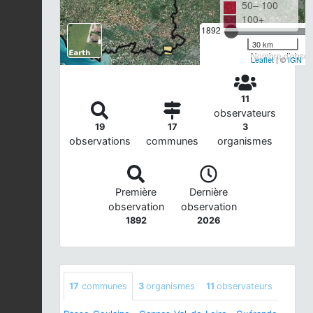
50– 100
100+
1892
30 km
Nombre d'observ
Leaflet
| ©
IGN
11
observateurs
19
17
3
observations
communes
organismes
Première
Dernière
observation
observation
1892
2026
17
communes
3
organismes
11
observateurs