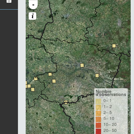
-
Nombre
d'observations
0– 1
1– 2
2– 5
5– 10
10– 20
20– 50