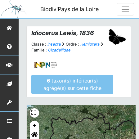
Biodiv'Pays de la Loire
Idiocerus
Lewis, 1836
Classe :
Insecta
Ordre :
Hemiptera
Famille :
Cicadellidae
6
taxon(s) inférieur(s)
agrégé(s) sur cette fiche
+