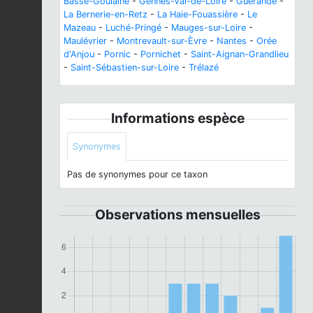
Basse-Goulaine
-
Gennes-Val-de-Loire
-
Guérande
-
La Bernerie-en-Retz
-
La Haie-Fouassière
-
Le
Mazeau
-
Luché-Pringé
-
Mauges-sur-Loire
-
Maulévrier
-
Montrevault-sur-Èvre
-
Nantes
-
Orée
d'Anjou
-
Pornic
-
Pornichet
-
Saint-Aignan-Grandlieu
-
Saint-Sébastien-sur-Loire
-
Trélazé
Informations espèce
Synonymes
Pas de synonymes pour ce taxon
Observations mensuelles