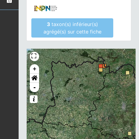
3
taxon(s) inférieur(s)
agrégé(s) sur cette fiche
+
-