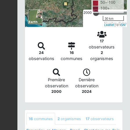
50– 100
100+
2000
30 km
Nombre d'observ
Leaflet
| ©
IGN
17
observateurs
24
16
2
observations
communes
organismes
Première
Dernière
observation
observation
2000
2024
16
communes
2
organismes
17
observateurs