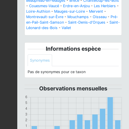
Beaupréau-en-Mauges
-
Brecé
-
Chanteloup-les-Bois
-
Couesmes-Vaucé
-
Erdre-en-Anjou
-
Les Herbiers
-
Loire-Authion
-
Mauges-sur-Loire
-
Mervent
-
Montrevault-sur-Èvre
-
Mouchamps
-
Oisseau
-
Pré-
en-Pail-Saint-Samson
-
Saint-Denis-d'Orques
-
Saint-
Léonard-des-Bois
-
Vallet
Informations espèce
Synonymes
Pas de synonymes pour ce taxon
Observations mensuelles