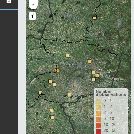
-
Nombre
d'observations
0– 1
1– 2
2– 5
5– 10
10– 20
20– 50