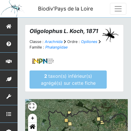
Biodiv'Pays de la Loire
Oligolophus
L. Koch, 1871
Classe :
Arachnida
Ordre :
Opiliones
Famille :
Phalangiidae
2
taxon(s) inférieur(s)
agrégé(s) sur cette fiche
+