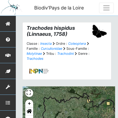
Biodiv'Pays de la Loire
Trachodes hispidus
(Linnaeus, 1758)
Classe :
Insecta
Ordre :
Coleoptera
Famille :
Curculionidae
Sous-Famille :
Molytinae
Tribu :
Trachodini
Genre :
Trachodes
+