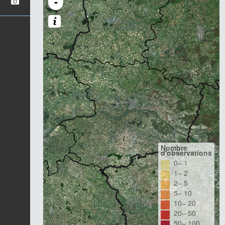
-
Nombre
d'observations
0– 1
1– 2
2– 5
5– 10
10– 20
20– 50
50– 100