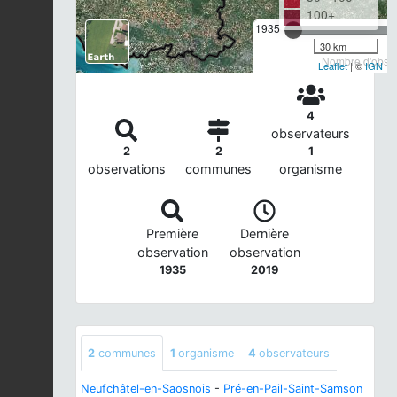
100+
1935
30 km
Nombre d'observ
Leaflet
| ©
IGN
4
observateurs
2
2
1
observations
communes
organisme
Première
Dernière
observation
observation
1935
2019
2
communes
1
organisme
4
observateurs
Neufchâtel-en-Saosnois
-
Pré-en-Pail-Saint-Samson