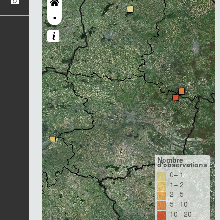
-
Nombre
d'observations
0– 1
1– 2
2– 5
5– 10
10– 20