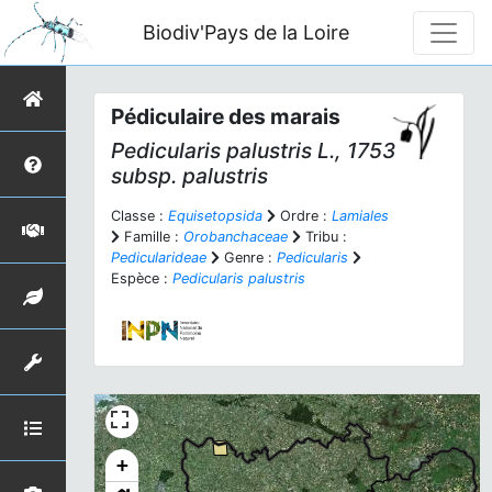
Biodiv'Pays de la Loire
Pédiculaire des marais
Pedicularis palustris
L., 1753
subsp.
palustris
Classe :
Equisetopsida
Ordre :
Lamiales
Famille :
Orobanchaceae
Tribu :
Pedicularideae
Genre :
Pedicularis
Espèce :
Pedicularis palustris
+