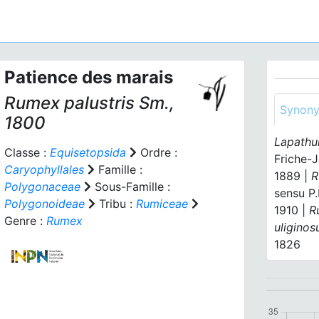
Patience des marais
Rumex palustris
Sm.,
Synon
1800
Lapathu
Classe :
Equisetopsida
Ordre :
Friche-
Caryophyllales
Famille :
1889 |
R
Polygonaceae
Sous-Famille :
sensu P.
Polygonoideae
Tribu :
Rumiceae
1910 |
R
Genre :
Rumex
uliginos
1826