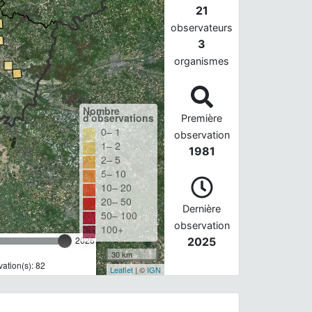
21
observateurs
3
organismes
Nombre
d'observations
Première
0– 1
observation
1– 2
1981
2– 5
5– 10
10– 20
20– 50
Dernière
50– 100
observation
100+
2026
2025
30 km
ation(s): 82
Leaflet
| ©
IGN