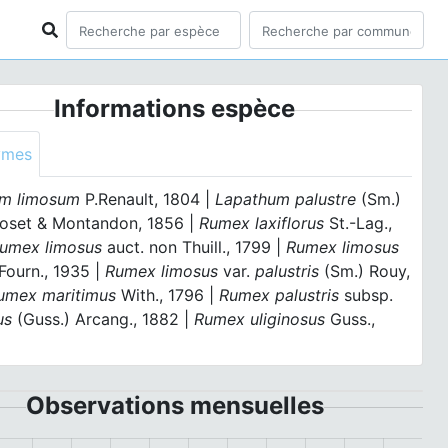
Informations espèce
ymes
m limosum
P.Renault, 1804 |
Lapathum palustre
(Sm.)
Joset & Montandon, 1856 |
Rumex laxiflorus
St.-Lag.,
umex limosus
auct. non Thuill., 1799 |
Rumex limosus
Fourn., 1935 |
Rumex limosus
var.
palustris
(Sm.) Rouy,
umex maritimus
With., 1796 |
Rumex palustris
subsp.
us
(Guss.) Arcang., 1882 |
Rumex uliginosus
Guss.,
Observations mensuelles