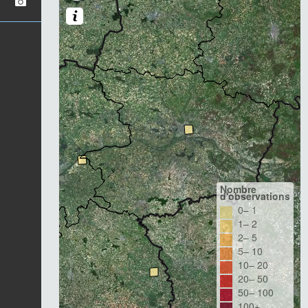
Nombre
d'observations
0– 1
1– 2
2– 5
5– 10
10– 20
20– 50
50– 100
100+