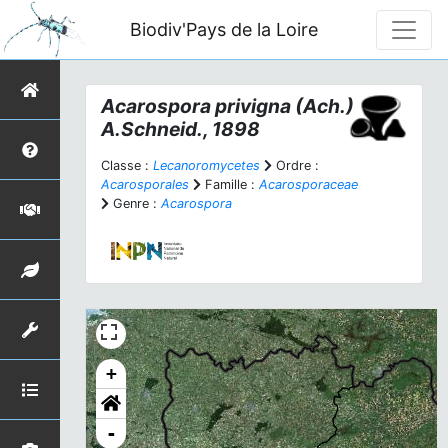
Biodiv'Pays de la Loire
Acarospora privigna
(Ach.)
A.Schneid., 1898
Classe :
Lecanoromycetes
Ordre :
Acarosporales
Famille :
Acarosporaceae
Genre :
Acarospora
+
-