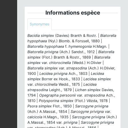
Informations espèce
Synonymes
Bacidia simplex
(Davies) Branth & Rostr. |
Biatorella
hypophaea
(Nyl.) Blomb. & Forssell, 1880 |
Biatorella hypophaea
f.
hymenogonia
H.Magn. |
Biatorella privigna
(Ach.) Sandst., 1912 |
Biatorella
simplex
(Flot.) Branth & Rostr., 1869 |
Biatorella
simplex
var.
chlorocinella
(Wedd.) H.Olivier |
Biatorella simplex
var.
strepsodina
(Ach.) H.Olivier,
1900 |
Lecidea privigna
Ach., 1803 |
Lecidea
simplex
Borrer ex Hook., 1833 |
Lecidea simplex
var.
chloroclinella
Wedd., 1875 |
Lecidea
strepsodina
Leight., 1879 |
Lichen simplex
Davies,
1794 |
Opegrapha persoonii
var.
strepsodina
Ach.,
1810 |
Polysporina simplex
(Flot.) Vězda, 1978 |
Psora simplex
Flot., 1850 |
Sarcogyne privigna
(Ach.) A.Massal., 1854 |
Sarcogyne privigna
var.
calcicola
H.Magn., 1935 |
Sarcogyne privigna
(Ach.)
A.Massal., 1854 var.
privigna
|
Sarcogyne privigna
var.
strepsodina
(Ach.) A.Massal., 1856 |