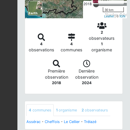
2018
30 km
Nombre d'observ
Leaflet
| ©
IGN
2
observateurs
4
4
1
observations
communes
organisme
Première
Dernière
observation
observation
2018
2024
4
communes
1
organisme
2
observateurs
Assérac
-
Cheffois
-
Le Cellier
-
Trélazé